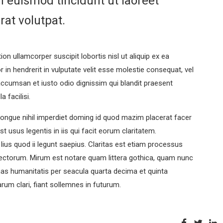
euismod tincidunt ut laoreet
at volutpat.
on ullamcorper suscipit lobortis nisl ut aliquip ex ea
n hendrerit in vulputate velit esse molestie consequat, vel
t accumsan et iusto odio dignissim qui blandit praesent
a facilisi.
ongue nihil imperdiet doming id quod mazim placerat facer
 usus legentis in iis qui facit eorum claritatem.
ius quod ii legunt saepius. Claritas est etiam processus
ectorum. Mirum est notare quam littera gothica, quam nunc
as humanitatis per seacula quarta decima et quinta
um clari, fiant sollemnes in futurum.