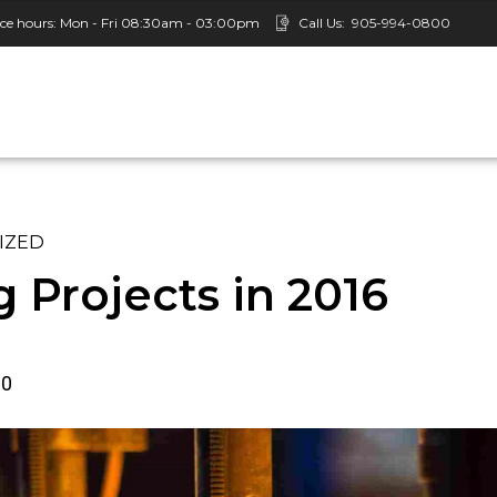
ice hours: Mon - Fri 08:30am - 03:00pm
Call Us:
905-994-0800
IZED
 Projects in 2016
0