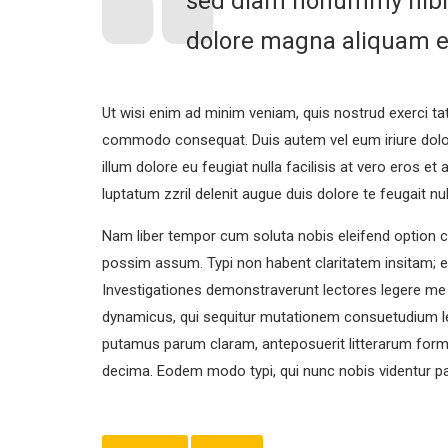
sed diam nonummy nibh 
dolore magna aliquam er
Ut wisi enim ad minim veniam, quis nostrud exerci tati
commodo consequat. Duis autem vel eum iriure dolor i
illum dolore eu feugiat nulla facilisis at vero eros e
luptatum zzril delenit augue duis dolore te feugait null
Nam liber tempor cum soluta nobis eleifend option c
possim assum. Typi non habent claritatem insitam; est
Investigationes demonstraverunt lectores legere me l
dynamicus, qui sequitur mutationem consuetudium l
putamus parum claram, anteposuerit litterarum form
decima. Eodem modo typi, qui nunc nobis videntur par