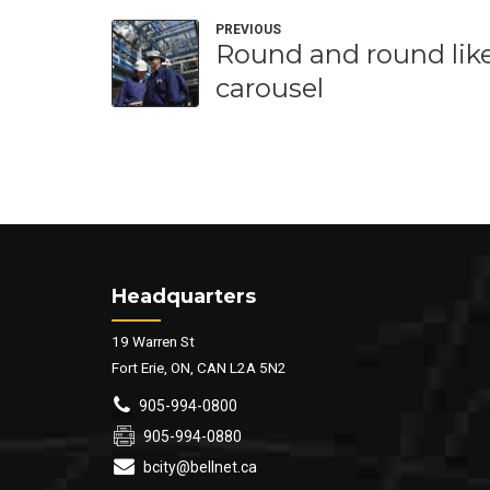
PREVIOUS
Round and round like
carousel
Headquarters
19 Warren St
Fort Erie, ON, CAN L2A 5N2
905-994-0800
905-994-0880
bcity@bellnet.ca